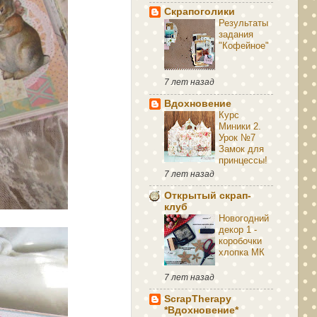
Скрапоголики
Результаты
задания
"Кофейное"
7 лет назад
Вдохновение
Курс
Миники 2.
Урок №7
Замок для
принцессы!
7 лет назад
Открытый скрап-
клуб
Новогодний
декор 1 -
коробочки
хлопка МК
7 лет назад
ScrapTherapy
*Вдохновение*