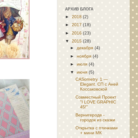
АРХИВ БЛОГА
►
2018
(2)
►
2017
(18)
►
2016
(23)
▼
2015
(28)
►
декабря
(4)
►
ноября
(4)
►
июля
(4)
▼
июня
(5)
CASometry. 1 —
Elegant. СП с Аней
Коссаковской
Совместный Проект
"I LOVE GRAPHIC
45!"
Вернигероде -
городок из сказки
Открытка с птичками
+ мини МК