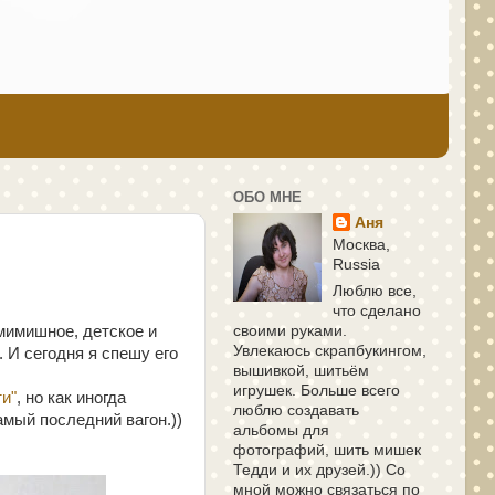
ОБО МНЕ
Аня
Москва,
Russia
Люблю все,
что сделано
мимишное, детское и
своими руками.
Увлекаюсь скрапбукингом,
 И сегодня я спешу его
вышивкой, шитьём
игрушек. Больше всего
и"
, но как иногда
люблю создавать
амый последний вагон.))
альбомы для
фотографий, шить мишек
Тедди и их друзей.)) Со
мной можно связаться по