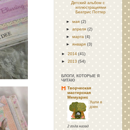
Детский альбом с
иллюстрациями
Беатрис Поттер
►
мая
(2)
►
апреля
(2)
►
марта
(4)
►
января
(3)
►
2014
(41)
►
2013
(54)
БЛОГИ, КОТОРЫЕ Я
ЧИТАЮ
Творческая
мастерская
Мемуарис
Ушли в
дзен
2 года назад