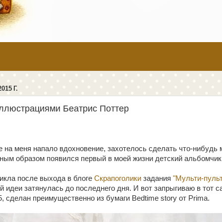
15 Г.
иллюстрациями Беатрис Поттер
на меня напало вдохновение, захотелось сделать что-нибудь 
сным образом появился первый в моей жизни детский альбомчик.
никла после выхода в блоге
Скрапоголики
задания
"Мульти-пульт
й идеи затянулась до последнего дня. И вот запрыгиваю в тот с
 сделан преимущественно из бумаги Bedtime story от Prima.