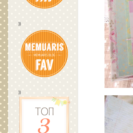
))
))